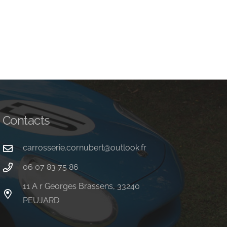
Reconstruction ARIES
cabriolet
Rénovation
Contacts
carrosserie.cornubert@outlook.fr
06 07 83 75 86
11 A r Georges Brassens, 33240
PEUJARD