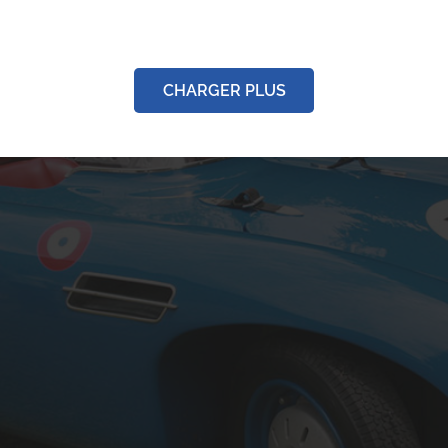
estauration PORSCHE
Rally salmson
911s COUPE 1968
Rénovation
CHARGER PLUS
Rénovation