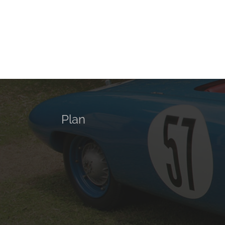
Restauration Triumph
R
TR4
Rénovation
Plan