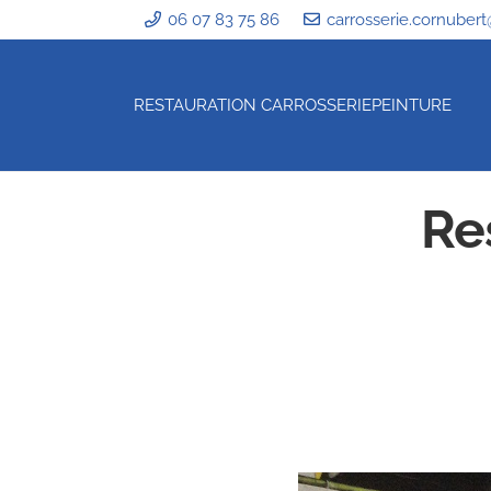
06 07 83 75 86
carrosserie.cornubert
RESTAURATION CARROSSERIE
PEINTURE
Re