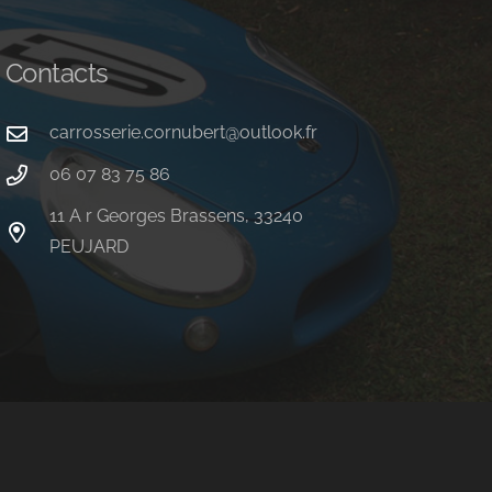
Contacts
carrosserie.cornubert@outlook.fr
06 07 83 75 86
11 A r Georges Brassens, 33240
PEUJARD