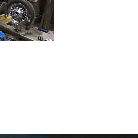
S
Restauration 204 coupé
Rénovation