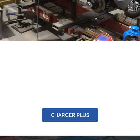
Reconstruction ARIE
Rally salmson
cabriolet
Rénovation
CHARGER PLUS
Rénovation