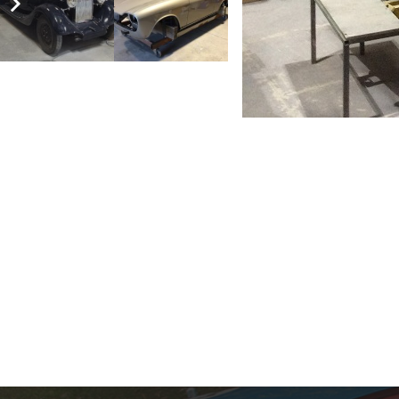
Restauration PORSCHE
911s COUPE 1968
Rénovation