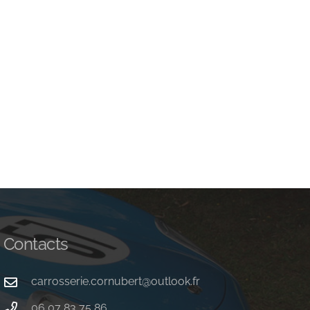
Reconstruction ARIES
cabriolet
Rénovation
Contacts
carrosserie.cornubert@outlook.fr
06 07 83 75 86