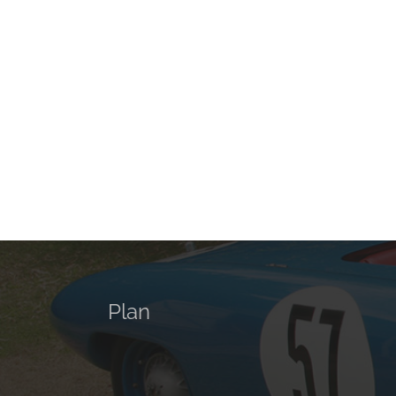
Restauration Triumph
R
TR4
Rénovation
Plan