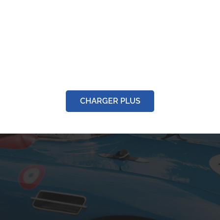
estauration PORSCHE
Rally salmson
911s COUPE 1968
Rénovation
CHARGER PLUS
Rénovation