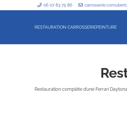
06 07 83 75 86
carrosserie.cornubert
RESTAURATION CARROSSERIE
PEINTURE
Rest
Restauration complète d’une Ferrari Daytona, 