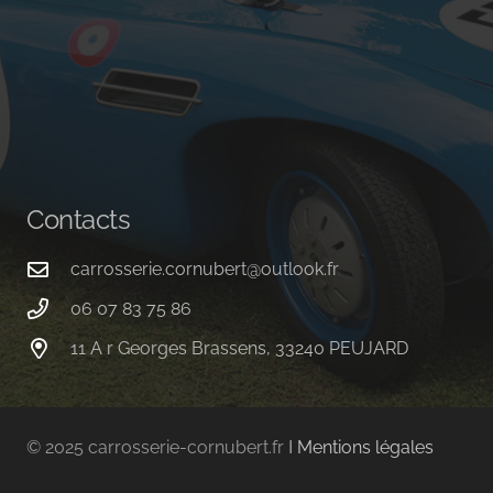
Contacts
carrosserie.cornubert@outlook.fr
06 07 83 75 86
11 A r Georges Brassens, 33240 PEUJARD
© 2025 carrosserie-cornubert.fr Ι
Mentions légales